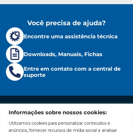
Você precisa de ajuda?
Encontre uma assistência técnica
Downloads, Manuais, Fichas
Entre em contato com a central de
suporte
Informações sobre nossos cookies:
Institucional
Redes
Políticas
Marca
Fale
Início
Sociais
de
Conosco
Utilizamos cookies para personalizar conteúdos e
líder
Facebook
Privacidade
A Bozza
(11) 2179-9966
anúncios, fornecer recursos de mídia social e analisar