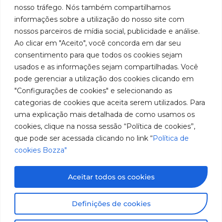
em
Políticas
Produtos
SAC: 0800
nosso tráfego. Nós também compartilhamos
Youtube
de
019 5050
fabricação
Soluções
informações sobre a utilização do nosso site com
Cookies
Localização
Assistências
nossos parceiros de mídia social, publicidade e análise.
de
Rua
LinkedIn
Técnicas
Tiradentes,
Ao clicar em "Aceito", você concorda em dar seu
equipamentos
931 – Anexo
Seja um
Instagram
consentimento para que todos os cookies sejam
Anita
para
representante
usados e as informações sejam compartilhadas. Você
Franchini,
Trabalhe
pode gerenciar a utilização dos cookies clicando em
lubrificação
50/96
Conosco
"Configurações de cookies" e selecionando as
Bairro: Santa
e
categorias de cookies que aceita serem utilizados. Para
Terezinha
abastecimento
uma explicação mais detalhada de como usamos os
São Bernardo
do Campo –
cookies, clique na nossa sessão “Política de cookies”,
da
SP
que pode ser acessada clicando no link “
Política de
América
CEP: 09780-
cookies Bozza"
001
do
Sul.
Aceitar todos os cookies
Imagens meramente ilustrativas. Informações sujeitas a
Definições de cookies
alterações sem aviso prévio. Todos os direitos são