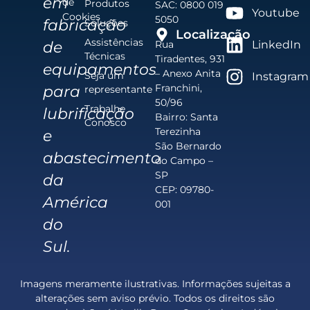
em
de
Produtos
SAC: 0800 019
Youtube
Cookies
5050
fabricação
Soluções
Localização
Assistências
de
Rua
LinkedIn
Técnicas
Tiradentes, 931
equipamentos
– Anexo Anita
Seja um
Instagram
Franchini,
para
representante
50/96
Trabalhe
lubrificação
Bairro: Santa
Conosco
Terezinha
e
São Bernardo
abastecimento
do Campo –
SP
da
CEP: 09780-
América
001
do
Sul.
Imagens meramente ilustrativas. Informações sujeitas a
alterações sem aviso prévio. Todos os direitos são