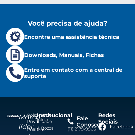
Você precisa de ajuda?
Encontre uma assistência técnica
Downloads, Manuais, Fichas
Entre em contato com a central de
suporte
Institucional
Redes
Políticas de
Marca
Fale
Início
Sociais
Privacidade
Conosco
líder
Facebook
A Bozza
(11) 2179-9966
Políticas