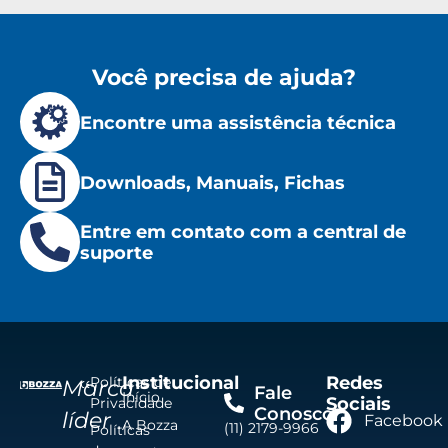
Você precisa de ajuda?
Encontre uma assistência técnica
Downloads, Manuais, Fichas
Entre em contato com a central de
suporte
Institucional
Redes
Políticas de
Marca
Fale
Início
Sociais
Privacidade
Conosco
líder
Facebook
A Bozza
(11) 2179-9966
Políticas