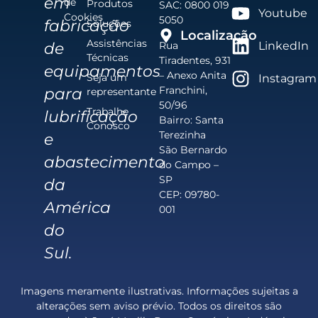
em
de
Produtos
SAC: 0800 019
Youtube
Cookies
5050
fabricação
Soluções
Localização
Assistências
de
Rua
LinkedIn
Técnicas
Tiradentes, 931
equipamentos
– Anexo Anita
Seja um
Instagram
Franchini,
para
representante
50/96
Trabalhe
lubrificação
Bairro: Santa
Conosco
Terezinha
e
São Bernardo
abastecimento
do Campo –
SP
da
CEP: 09780-
América
001
do
Sul.
Imagens meramente ilustrativas. Informações sujeitas a
alterações sem aviso prévio. Todos os direitos são