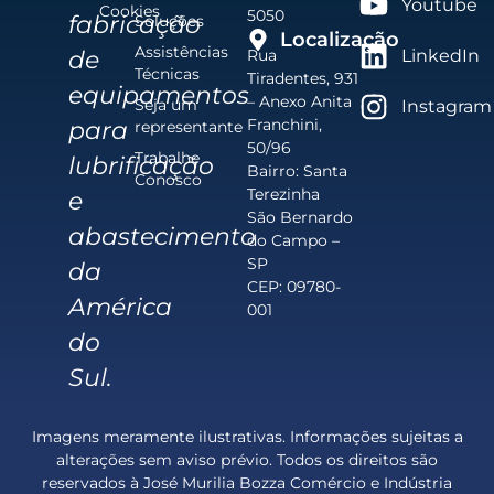
Youtube
Cookies
5050
fabricação
Soluções
Localização
Assistências
de
Rua
LinkedIn
Técnicas
Tiradentes, 931
equipamentos
– Anexo Anita
Seja um
Instagram
Franchini,
para
representante
50/96
Trabalhe
lubrificação
Bairro: Santa
Conosco
Terezinha
e
São Bernardo
abastecimento
do Campo –
SP
da
CEP: 09780-
América
001
do
Sul.
Imagens meramente ilustrativas. Informações sujeitas a
alterações sem aviso prévio. Todos os direitos são
reservados à José Murilia Bozza Comércio e Indústria