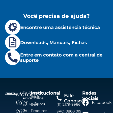
Você precisa de ajuda?
Encontre uma assistência técnica
Downloads, Manuais, Fichas
Entre em contato com a central de
suporte
Institucional
Redes
Políticas de
Marca
Fale
Início
Sociais
Privacidade
Conosco
líder
Facebook
A Bozza
(11) 2179-9966
Políticas
em
de
Produtos
SAC: 0800 019