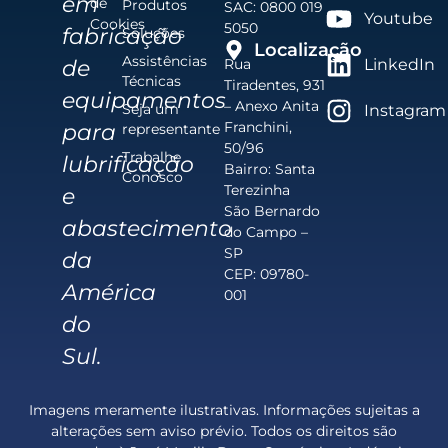
em
de
Produtos
SAC: 0800 019
Youtube
Cookies
5050
fabricação
Soluções
Localização
Assistências
de
Rua
LinkedIn
Técnicas
Tiradentes, 931
equipamentos
– Anexo Anita
Seja um
Instagram
Franchini,
para
representante
50/96
Trabalhe
lubrificação
Bairro: Santa
Conosco
Terezinha
e
São Bernardo
abastecimento
do Campo –
SP
da
CEP: 09780-
América
001
do
Sul.
Imagens meramente ilustrativas. Informações sujeitas a
alterações sem aviso prévio. Todos os direitos são