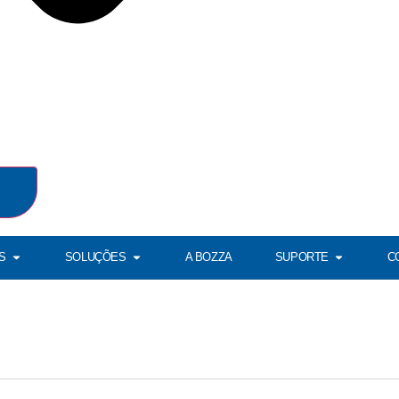
S
SOLUÇÕES
A BOZZA
SUPORTE
C