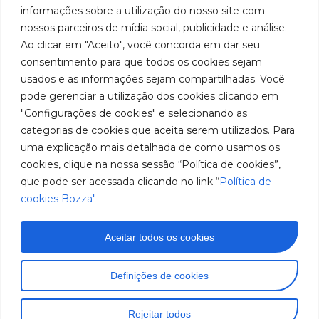
019 5050
fabricação
Soluções
informações sobre a utilização do nosso site com
Cookies
Localização
Assistências
nossos parceiros de mídia social, publicidade e análise.
de
Rua
LinkedIn
Técnicas
Tiradentes,
Ao clicar em "Aceito", você concorda em dar seu
equipamentos
931 – Anexo
Seja um
Instagram
consentimento para que todos os cookies sejam
Anita
para
representante
usados e as informações sejam compartilhadas. Você
Franchini,
Trabalhe
pode gerenciar a utilização dos cookies clicando em
lubrificação
50/96
Conosco
"Configurações de cookies" e selecionando as
Bairro: Santa
e
categorias de cookies que aceita serem utilizados. Para
Terezinha
abastecimento
uma explicação mais detalhada de como usamos os
São Bernardo
do Campo –
cookies, clique na nossa sessão “Política de cookies”,
da
SP
que pode ser acessada clicando no link “
Política de
América
CEP: 09780-
cookies Bozza"
001
do
Sul.
Aceitar todos os cookies
Imagens meramente ilustrativas. Informações sujeitas a
Definições de cookies
alterações sem aviso prévio. Todos os direitos são
reservados à José Murilia Bozza Comércio e Indústria
Rejeitar todos