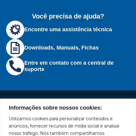
Você precisa de ajuda?
Encontre uma assistência técnica
Downloads, Manuais, Fichas
Entre em contato com a central de
suporte
Informações sobre nossos cookies:
Institucional
Redes
Políticas
Marca
Fale
Início
Sociais
de
Conosco
Utilizamos cookies para personalizar conteúdos e
líder
Facebook
Privacidade
A Bozza
(11) 2179-9966
anúncios, fornecer recursos de mídia social e analisar
em
Políticas
Produtos
SAC: 0800
nosso tráfego. Nós também compartilhamos
Youtube
de