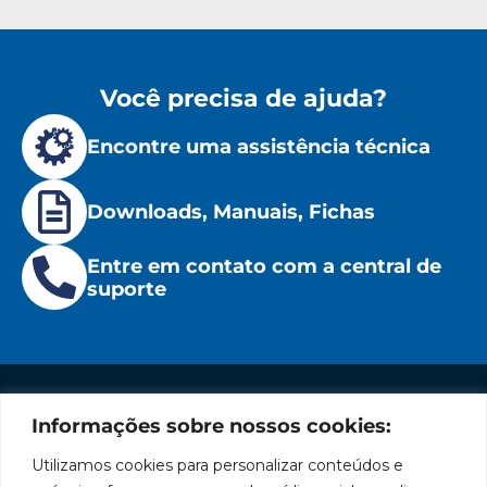
Você precisa de ajuda?
Encontre uma assistência técnica
Downloads, Manuais, Fichas
Entre em contato com a central de
suporte
Informações sobre nossos cookies:
Institucional
Redes
Políticas
Marca
Fale
Início
Sociais
de
Conosco
Utilizamos cookies para personalizar conteúdos e
líder
Facebook
Privacidade
A Bozza
(11) 2179-9966