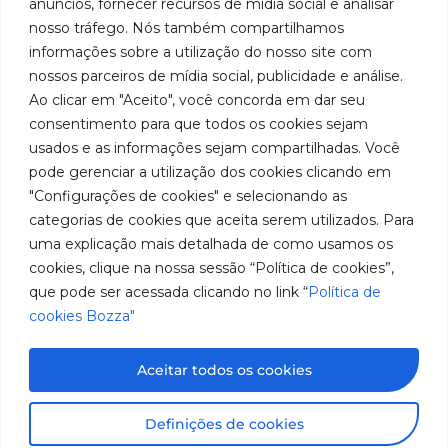
anúncios, fornecer recursos de mídia social e analisar
em
Políticas
Produtos
SAC: 0800
nosso tráfego. Nós também compartilhamos
Youtube
de
019 5050
fabricação
Soluções
informações sobre a utilização do nosso site com
Cookies
Localização
Assistências
nossos parceiros de mídia social, publicidade e análise.
de
Rua
LinkedIn
Técnicas
Tiradentes,
Ao clicar em "Aceito", você concorda em dar seu
equipamentos
931 – Anexo
Seja um
Instagram
consentimento para que todos os cookies sejam
Anita
para
representante
usados e as informações sejam compartilhadas. Você
Franchini,
Trabalhe
pode gerenciar a utilização dos cookies clicando em
lubrificação
50/96
Conosco
"Configurações de cookies" e selecionando as
Bairro: Santa
e
categorias de cookies que aceita serem utilizados. Para
Terezinha
abastecimento
uma explicação mais detalhada de como usamos os
São Bernardo
do Campo –
cookies, clique na nossa sessão “Política de cookies”,
da
SP
que pode ser acessada clicando no link “
Política de
América
CEP: 09780-
cookies Bozza"
001
do
Sul.
Aceitar todos os cookies
Imagens meramente ilustrativas. Informações sujeitas a
Definições de cookies
alterações sem aviso prévio. Todos os direitos são