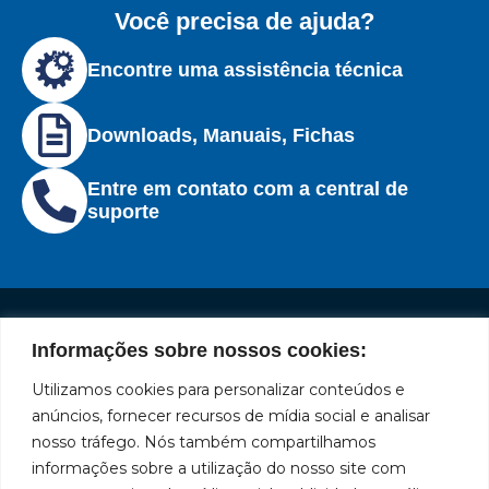
Você precisa de ajuda?
Encontre uma assistência técnica
Downloads, Manuais, Fichas
Entre em contato com a central de
suporte
Informações sobre nossos cookies:
Institucional
Redes
Políticas
Marca
Fale
Início
Sociais
de
Conosco
Utilizamos cookies para personalizar conteúdos e
líder
Facebook
Privacidade
A Bozza
(11) 2179-9966
anúncios, fornecer recursos de mídia social e analisar
em
Políticas
Produtos
SAC: 0800
nosso tráfego. Nós também compartilhamos
Youtube
de
019 5050
fabricação
Soluções
informações sobre a utilização do nosso site com
Cookies
Localização