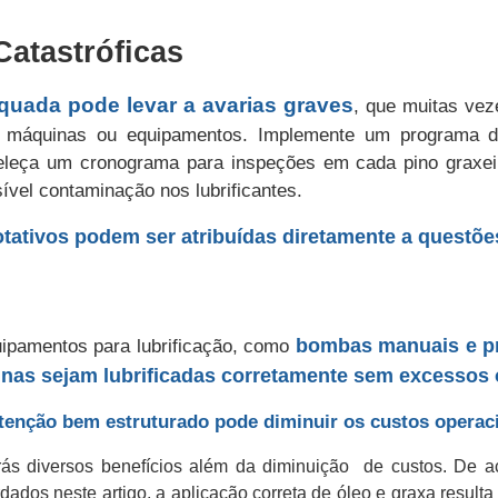
atastróficas
quada pode levar a avarias graves
, que muitas vez
s máquinas ou equipamentos. Implemente um programa de
abeleça um cronograma para inspeções em cada pino graxe
ível contaminação nos lubrificantes.
ativos podem ser atribuídas diretamente a questões
bombas manuais e p
ipamentos para lubrificação, como
nas sejam lubrificadas corretamente sem excessos 
enção bem estruturado pode diminuir os custos operac
ás diversos benefícios além da diminuição de custos. De 
ados neste artigo, a aplicação correta de óleo e graxa resul