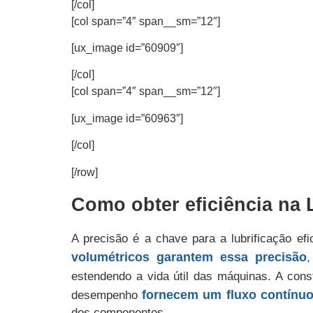
[/col]
[col span=”4″ span__sm=”12″]
[ux_image id=”60909″]
[/col]
[col span=”4″ span__sm=”12″]
[ux_image id=”60963″]
[/col]
[/row]
Como obter eficiência na 
A precisão é a chave para a lubrificação e
volumétricos garantem essa
precisão
,
estendendo a vida útil das máquinas. A cons
fornecem um fluxo contínuo 
desempenho
dos componentes.