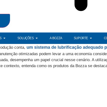
S
SOLUÇÕES
A BOZZA
SUPORTE
C
um sistema de lubrificação adequado po
rodução conta,
anutenção otimizadas podem levar a uma economia consider
quada, desempenha um papel crucial nesse cenário. A utili
ste contexto, entenda como os produtos da Bozza se desta