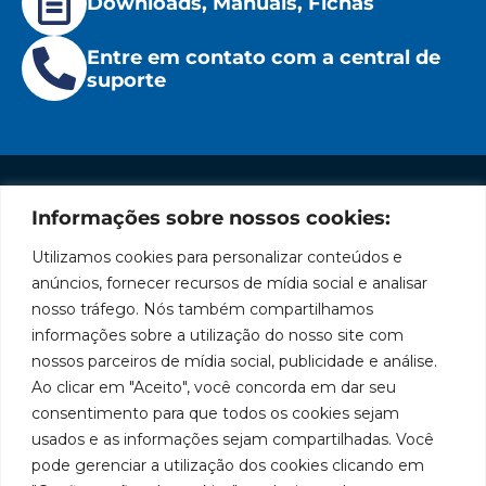
Downloads, Manuais, Fichas
Entre em contato com a central de
suporte
Informações sobre nossos cookies:
Institucional
Redes
Políticas
Marca
Fale
Início
Sociais
de
Conosco
Utilizamos cookies para personalizar conteúdos e
líder
Facebook
Privacidade
A Bozza
(11) 2179-9966
anúncios, fornecer recursos de mídia social e analisar
em
Políticas
Produtos
SAC: 0800
nosso tráfego. Nós também compartilhamos
Youtube
de
019 5050
fabricação
Soluções
informações sobre a utilização do nosso site com
Cookies
Localização
Assistências
nossos parceiros de mídia social, publicidade e análise.
de
Rua
LinkedIn
Técnicas
Tiradentes,
Ao clicar em "Aceito", você concorda em dar seu
equipamentos
931 – Anexo
Seja um
Instagram
consentimento para que todos os cookies sejam
Anita
para
representante
usados e as informações sejam compartilhadas. Você
Franchini,
Trabalhe
pode gerenciar a utilização dos cookies clicando em
lubrificação
50/96
Conosco