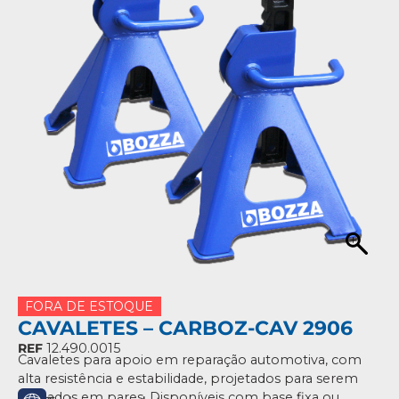
FORA DE ESTOQUE
CAVALETES – CARBOZ-CAV 2906
REF
12.490.0015
Cavaletes para apoio em reparação automotiva, com
alta resistência e estabilidade, projetados para serem
utilizados em pares. Disponíveis com base fixa ou