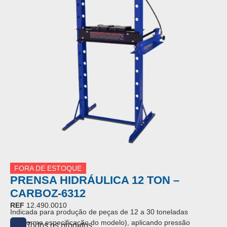
FORA DE ESTOQUE
PRENSA HIDRÁULICA 12 TON –
CARBOZ-6312
REF
12.490.0010
Indicada para produção de peças de 12 a 30 toneladas
(conforme especificação do modelo), aplicando pressão
Todos os produtos