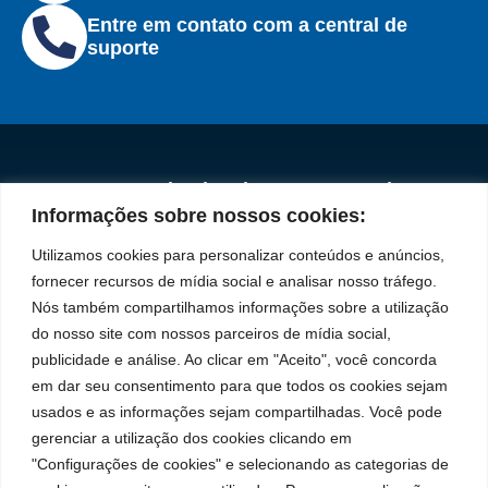
Entre em contato com a central de
suporte
Institucional
Redes
Políticas de
Marca
Fale
Início
Sociais
Privacidade
Informações sobre nossos cookies:
Conosco
líder
Facebook
A Bozza
(11) 2179-9966
Políticas
Utilizamos cookies para personalizar conteúdos e anúncios,
em
de
Produtos
SAC: 0800 019
fornecer recursos de mídia social e analisar nosso tráfego.
Youtube
Cookies
5050
fabricação
Soluções
Nós também compartilhamos informações sobre a utilização
Localização
Assistências
de
Rua Tiradentes,
LinkedIn
do nosso site com nossos parceiros de mídia social,
Técnicas
931 – Anexo
publicidade e análise. Ao clicar em "Aceito", você concorda
equipamentos
Anita Franchini,
Seja um
Instagram
em dar seu consentimento para que todos os cookies sejam
para
50/96
representante
usados e as informações sejam compartilhadas. Você pode
Bairro: Santa
Trabalhe
lubrificação
gerenciar a utilização dos cookies clicando em
Terezinha
Conosco
"Configurações de cookies" e selecionando as categorias de
São Bernardo
e