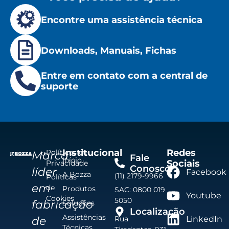
Encontre uma assistência técnica
Downloads, Manuais, Fichas
Entre em contato com a central de
suporte
Institucional
Redes
Políticas de
Marca
Fale
Início
Sociais
Privacidade
Conosco
líder
Facebook
A Bozza
(11) 2179-9966
Políticas
em
de
Produtos
SAC: 0800 019
Youtube
Cookies
5050
fabricação
Soluções
Localização
Assistências
de
Rua
LinkedIn
Técnicas