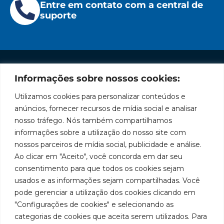
Entre em contato com a central de
suporte
Informações sobre nossos cookies:
Institucional
Redes
Políticas
Marca
Fale
Início
Sociais
de
Conosco
Utilizamos cookies para personalizar conteúdos e
líder
Facebook
Privacidade
A Bozza
(11) 2179-9966
anúncios, fornecer recursos de mídia social e analisar
em
Políticas
Produtos
SAC: 0800
nosso tráfego. Nós também compartilhamos
Youtube
de
019 5050
fabricação
Soluções
informações sobre a utilização do nosso site com
Cookies
Localização
Assistências
nossos parceiros de mídia social, publicidade e análise.
de
Rua
LinkedIn
Técnicas
Tiradentes,
Ao clicar em "Aceito", você concorda em dar seu
equipamentos
931 – Anexo
Seja um
Instagram
consentimento para que todos os cookies sejam
Anita
para
representante
usados e as informações sejam compartilhadas. Você
Franchini,
Trabalhe
pode gerenciar a utilização dos cookies clicando em
lubrificação
50/96
Conosco
"Configurações de cookies" e selecionando as
Bairro: Santa
e
categorias de cookies que aceita serem utilizados. Para
Terezinha