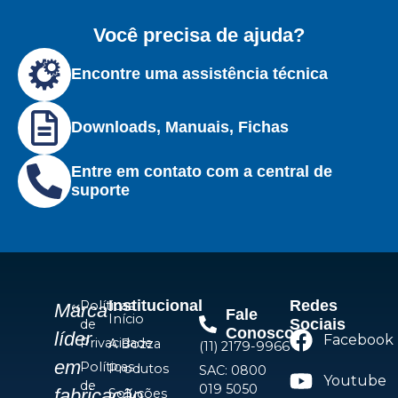
Você precisa de ajuda?
Encontre uma assistência técnica
Downloads, Manuais, Fichas
Entre em contato com a central de
suporte
Institucional
Redes
Políticas
Marca
Fale
Início
Sociais
de
Conosco
líder
Facebook
Privacidade
A Bozza
(11) 2179-9966
em
Políticas
Produtos
SAC: 0800
Youtube
de
019 5050
fabricação
Soluções