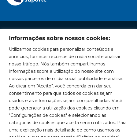
Informações sobre nossos cookies:
Institucional
Redes
Políticas
Marca
Fale
Início
Sociais
de
Conosco
Utilizamos cookies para personalizar conteúdos e
líder
Facebook
Privacidade
A Bozza
(11) 2179-9966
anúncios, fornecer recursos de mídia social e analisar
em
Políticas
Produtos
SAC: 0800
nosso tráfego. Nós também compartilhamos
Youtube
de
019 5050
fabricação
Soluções
informações sobre a utilização do nosso site com
Cookies
Localização
Assistências
nossos parceiros de mídia social, publicidade e análise.
de
Rua
LinkedIn
Técnicas
Tiradentes,
Ao clicar em "Aceito", você concorda em dar seu
equipamentos
931 – Anexo
Seja um
Instagram
consentimento para que todos os cookies sejam
Anita
para
representante
usados e as informações sejam compartilhadas. Você
Franchini,
Trabalhe
pode gerenciar a utilização dos cookies clicando em
lubrificação
50/96
Conosco
"Configurações de cookies" e selecionando as
Bairro: Santa
e
categorias de cookies que aceita serem utilizados. Para
Terezinha
abastecimento
uma explicação mais detalhada de como usamos os
São Bernardo
do Campo –