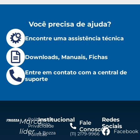
Você precisa de ajuda?
Encontre uma assistência técnica
Downloads, Manuais, Fichas
Entre em contato com a central de
suporte
Institucional
Redes
Políticas de
Marca
Fale
Início
Sociais
Privacidade
Conosco
líder
Facebook
A Bozza
(11) 2179-9966
Políticas