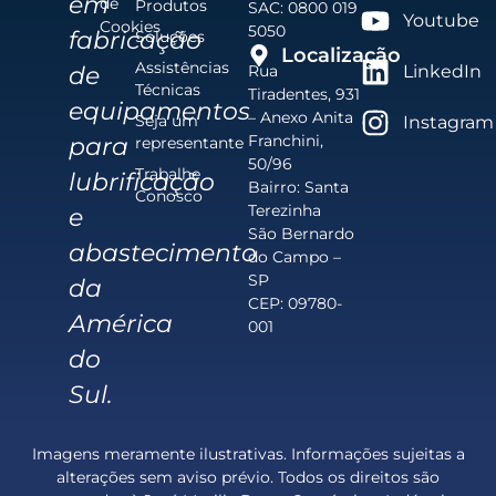
em
de
Produtos
SAC: 0800 019
Youtube
Cookies
5050
fabricação
Soluções
Localização
Assistências
de
Rua
LinkedIn
Técnicas
Tiradentes, 931
equipamentos
– Anexo Anita
Seja um
Instagram
Franchini,
para
representante
50/96
Trabalhe
lubrificação
Bairro: Santa
Conosco
Terezinha
e
São Bernardo
abastecimento
do Campo –
SP
da
CEP: 09780-
América
001
do
Sul.
Imagens meramente ilustrativas. Informações sujeitas a
alterações sem aviso prévio. Todos os direitos são