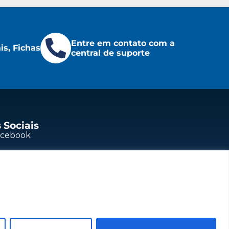
Entre em contato com a
s, Fichas
central de suporte
 Sociais
acebook
outube
nkedIn
stagram