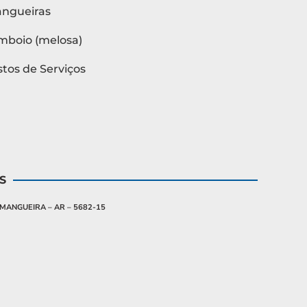
angueiras
mboio (melosa)
tos de Serviços
S
MANGUEIRA – AR – 5682-15