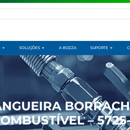
S
SOLUÇÕES
A BOZZA
SUPORTE
C
NGUEIRA BORRACH
OMBUSTÍVEL – 5725