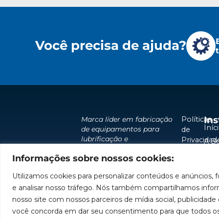
Você precisa de ajuda?
Ins
Políticas
Marca líder em fabricação
Iníc
de equipamentos para
de
lubrificação e
Privacidad
A B
abastecimento da
Políticas
Pro
Informações sobre nossos cookies:
América do Sul.
de
Sol
Cookies
Utilizamos cookies para personalizar conteúdos e anúncios, f
Assi
e analisar nosso tráfego. Nós também compartilhamos infor
Sej
nosso site com nossos parceiros de mídia social, publicidade e
Tra
você concorda em dar seu consentimento para que todos os