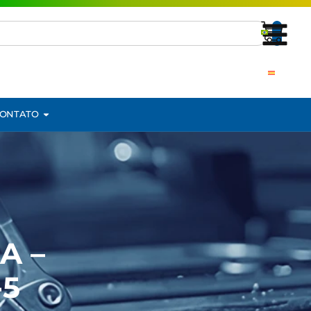
ONTATO
A –
-5