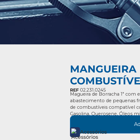
MANGUEIRA 
COMBUSTÍVEL
REF
02.231.0245
Magueira de Borracha 1″ com 
abastecimento de pequenas fr
de combustíveis compatível c
Gasolina, Querosene, Óleos mi
Ad
Acessórios