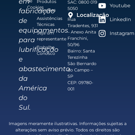
em
de
Produtos
SAC: 0800 019
Youtube
Cookies
5050
fabricação
Soluções
Localização
Assistências
de
Rua
LinkedIn
Técnicas
Tiradentes, 931
equipamentos
– Anexo Anita
Seja um
Instagram
Franchini,
para
representante
50/96
Trabalhe
lubrificação
Bairro: Santa
Conosco
Terezinha
e
São Bernardo
abastecimento
do Campo –
SP
da
CEP: 09780-
América
001
do
Sul.
Imagens meramente ilustrativas. Informações sujeitas a
alterações sem aviso prévio. Todos os direitos são