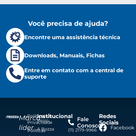
Você precisa de ajuda?
Encontre uma assistência técnica
Downloads, Manuais, Fichas
Entre em contato com a central de
suporte
Institucional
Redes
Políticas de
Marca
Fale
Início
Sociais
Privacidade
Conosco
líder
Facebook
A Bozza
(11) 2179-9966
Políticas