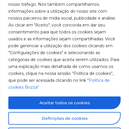
em
Políticas
Produtos
SAC: 0800
nosso tráfego. Nós também compartilhamos
Youtube
de
019 5050
fabricação
Soluções
informações sobre a utilização do nosso site com
Cookies
Localização
Assistências
nossos parceiros de mídia social, publicidade e análise.
de
Rua
LinkedIn
Técnicas
Tiradentes,
Ao clicar em "Aceito", você concorda em dar seu
equipamentos
931 – Anexo
Seja um
Instagram
consentimento para que todos os cookies sejam
Anita
para
representante
usados e as informações sejam compartilhadas. Você
Franchini,
Trabalhe
pode gerenciar a utilização dos cookies clicando em
lubrificação
50/96
Conosco
"Configurações de cookies" e selecionando as
Bairro: Santa
e
categorias de cookies que aceita serem utilizados. Para
Terezinha
abastecimento
uma explicação mais detalhada de como usamos os
São Bernardo
do Campo –
cookies, clique na nossa sessão “Política de cookies”,
da
SP
que pode ser acessada clicando no link “
Política de
América
CEP: 09780-
cookies Bozza"
001
do
Sul.
Aceitar todos os cookies
Imagens meramente ilustrativas. Informações sujeitas a
Definições de cookies
alterações sem aviso prévio. Todos os direitos são