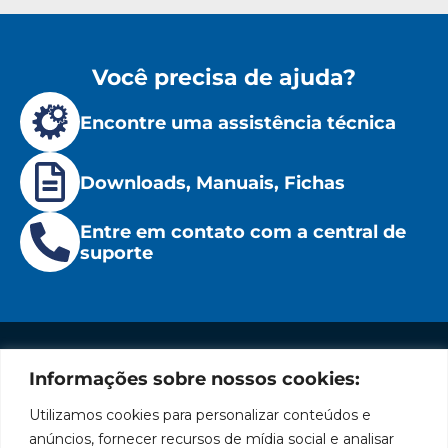
Você precisa de ajuda?
Encontre uma assistência técnica
Downloads, Manuais, Fichas
Entre em contato com a central de
suporte
Informações sobre nossos cookies:
Institucional
Redes
Políticas
Marca
Fale
Início
Sociais
de
Conosco
Utilizamos cookies para personalizar conteúdos e
líder
Facebook
Privacidade
A Bozza
(11) 2179-9966
anúncios, fornecer recursos de mídia social e analisar