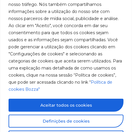
em
Políticas
Produtos
SAC: 0800
nosso tráfego. Nós também compartilhamos
Youtube
de
019 5050
fabricação
Soluções
informações sobre a utilização do nosso site com
Cookies
Localização
Assistências
nossos parceiros de mídia social, publicidade e análise.
de
Rua
LinkedIn
Técnicas
Tiradentes,
Ao clicar em "Aceito", você concorda em dar seu
equipamentos
931 – Anexo
Seja um
Instagram
consentimento para que todos os cookies sejam
Anita
para
representante
usados e as informações sejam compartilhadas. Você
Franchini,
Trabalhe
pode gerenciar a utilização dos cookies clicando em
lubrificação
50/96
Conosco
"Configurações de cookies" e selecionando as
Bairro: Santa
e
categorias de cookies que aceita serem utilizados. Para
Terezinha
abastecimento
uma explicação mais detalhada de como usamos os
São Bernardo
do Campo –
cookies, clique na nossa sessão “Política de cookies”,
da
SP
que pode ser acessada clicando no link “
Política de
América
CEP: 09780-
cookies Bozza"
001
do
Sul.
Aceitar todos os cookies
Imagens meramente ilustrativas. Informações sujeitas a
Definições de cookies
alterações sem aviso prévio. Todos os direitos são