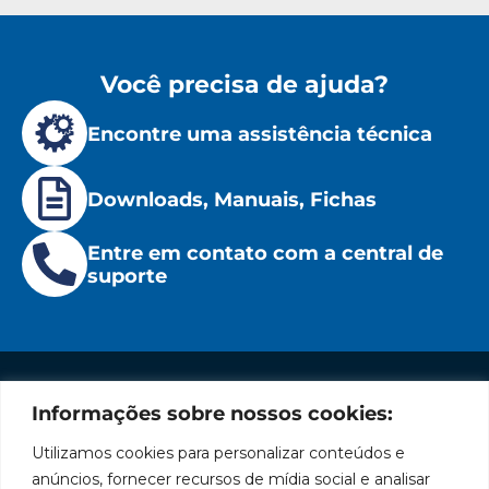
Você precisa de ajuda?
Encontre uma assistência técnica
Downloads, Manuais, Fichas
Entre em contato com a central de
suporte
Informações sobre nossos cookies:
Institucional
Redes
Políticas
Marca
Fale
Início
Sociais
de
Conosco
Utilizamos cookies para personalizar conteúdos e
líder
Facebook
Privacidade
A Bozza
(11) 2179-9966
anúncios, fornecer recursos de mídia social e analisar