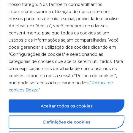
em
Políticas
Produtos
SAC: 0800
nosso tráfego. Nós também compartilhamos
Youtube
de
019 5050
fabricação
Soluções
informações sobre a utilização do nosso site com
Cookies
Localização
Assistências
nossos parceiros de mídia social, publicidade e análise.
de
Rua
LinkedIn
Técnicas
Tiradentes,
Ao clicar em "Aceito", você concorda em dar seu
equipamentos
931 – Anexo
Seja um
Instagram
consentimento para que todos os cookies sejam
Anita
para
representante
usados e as informações sejam compartilhadas. Você
Franchini,
Trabalhe
pode gerenciar a utilização dos cookies clicando em
lubrificação
50/96
Conosco
"Configurações de cookies" e selecionando as
Bairro: Santa
e
categorias de cookies que aceita serem utilizados. Para
Terezinha
abastecimento
uma explicação mais detalhada de como usamos os
São Bernardo
do Campo –
cookies, clique na nossa sessão “Política de cookies”,
da
SP
que pode ser acessada clicando no link “
Política de
América
CEP: 09780-
cookies Bozza"
001
do
Sul.
Aceitar todos os cookies
Imagens meramente ilustrativas. Informações sujeitas a
Definições de cookies
alterações sem aviso prévio. Todos os direitos são