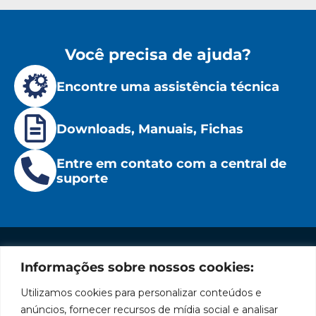
Você precisa de ajuda?
Encontre uma assistência técnica
Downloads, Manuais, Fichas
Entre em contato com a central de
suporte
Informações sobre nossos cookies:
Institucional
Redes
Políticas
Marca
Fale
Início
Sociais
de
Conosco
Utilizamos cookies para personalizar conteúdos e
líder
Facebook
Privacidade
A Bozza
(11) 2179-9966
anúncios, fornecer recursos de mídia social e analisar