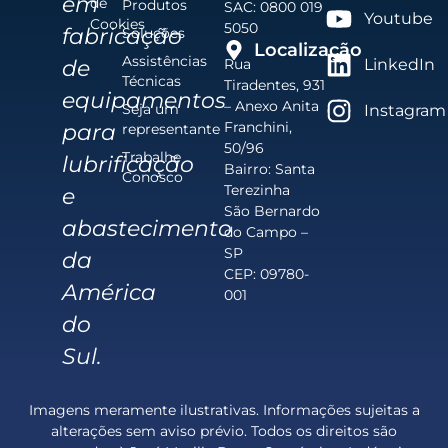
em
de
Produtos
SAC: 0800 019
Youtube
Cookies
5050
fabricação
Soluções
Localização
Assistências
de
Rua
LinkedIn
Técnicas
Tiradentes, 931
equipamentos
– Anexo Anita
Seja um
Instagram
Franchini,
para
representante
50/96
Trabalhe
lubrificação
Bairro: Santa
Conosco
Terezinha
e
São Bernardo
abastecimento
do Campo –
SP
da
CEP: 09780-
América
001
do
Sul.
Imagens meramente ilustrativas. Informações sujeitas a
alterações sem aviso prévio. Todos os direitos são