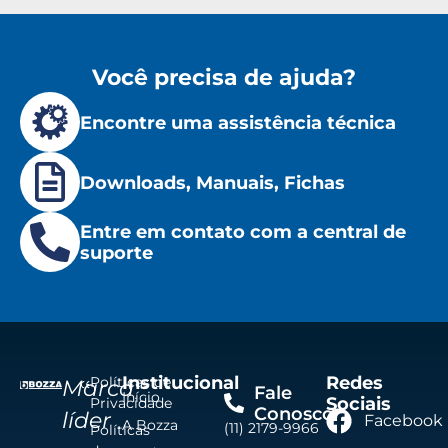
Você precisa de ajuda?
Encontre uma assistência técnica
Downloads, Manuais, Fichas
Entre em contato com a central de
suporte
Institucional
Redes
Políticas de
Marca
Fale
Início
Sociais
Privacidade
Conosco
líder
Facebook
A Bozza
(11) 2179-9966
Políticas