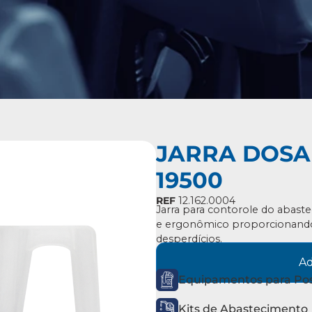
JARRA DOSA
19500
REF
12.162.0004
Jarra para contorole do abast
e ergonômico proporcionando a
desperdícios.
Ad
Equipamentos para Pos
Kits de Abastecimento