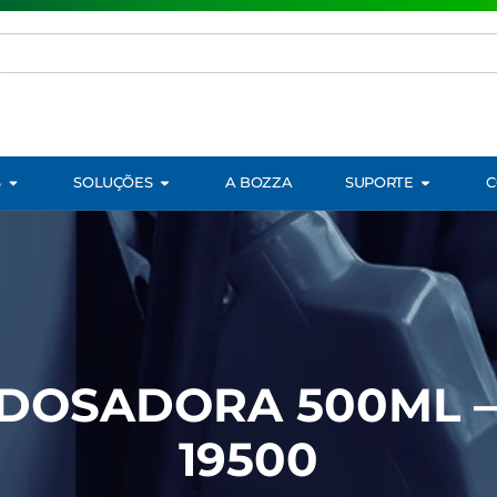
S
SOLUÇÕES
A BOZZA
SUPORTE
C
DOSADORA 500ML –
19500