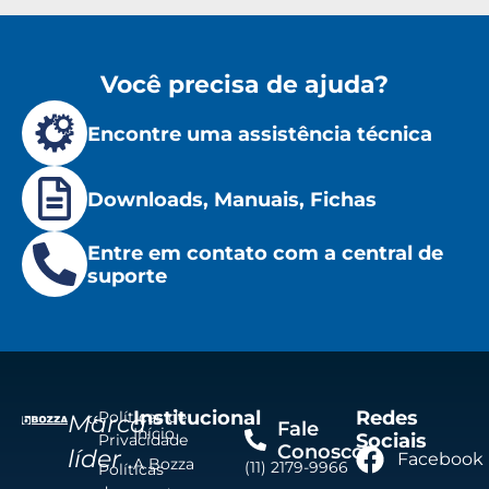
Você precisa de ajuda?
Encontre uma assistência técnica
Downloads, Manuais, Fichas
Entre em contato com a central de
suporte
Institucional
Redes
Políticas de
Marca
Fale
Início
Sociais
Privacidade
Conosco
líder
Facebook
A Bozza
(11) 2179-9966
Políticas