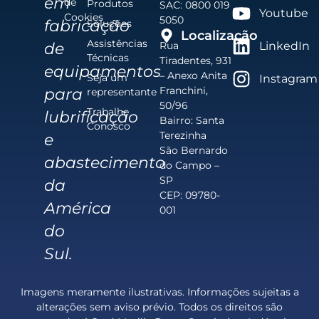
em
de
Produtos
SAC: 0800 019
Youtube
Cookies
5050
fabricação
Soluções
Localização
Assistências
de
Rua
LinkedIn
Técnicas
Tiradentes, 931
equipamentos
– Anexo Anita
Seja um
Instagram
Franchini,
para
representante
50/96
Trabalhe
lubrificação
Bairro: Santa
Conosco
Terezinha
e
São Bernardo
abastecimento
do Campo –
SP
da
CEP: 09780-
América
001
do
Sul.
Imagens meramente ilustrativas. Informações sujeitas a
alterações sem aviso prévio. Todos os direitos são