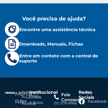
Você precisa de ajuda?
Encontre uma assistência técnica
Downloads, Manuais, Fichas
Entre em contato com a central de
suporte
Institucional
Redes
Políticas de
Marca
Fale
Início
Sociais
Privacidade
Conosco
líder
Facebook
A Bozza
(11) 2179-9966
Políticas