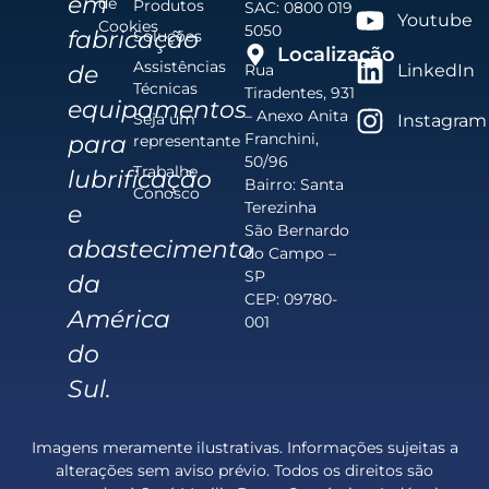
em
de
Produtos
SAC: 0800 019
Youtube
Cookies
5050
fabricação
Soluções
Localização
Assistências
de
Rua
LinkedIn
Técnicas
Tiradentes, 931
equipamentos
– Anexo Anita
Seja um
Instagram
Franchini,
para
representante
50/96
Trabalhe
lubrificação
Bairro: Santa
Conosco
Terezinha
e
São Bernardo
abastecimento
do Campo –
SP
da
CEP: 09780-
América
001
do
Sul.
Imagens meramente ilustrativas. Informações sujeitas a
alterações sem aviso prévio. Todos os direitos são