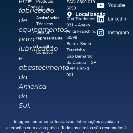
em
de
Produtos
SAC: 0800 019
Youtube
Cookies
5050
fabricação
Soluções
Localização
Assistências
de
Rua Tiradentes,
LinkedIn
Técnicas
931 – Anexo
equipamentos
Anita Franchini,
Seja um
Instagram
para
50/96
representante
Bairro: Santa
Trabalhe
lubrificação
Terezinha
Conosco
São Bernardo
e
do Campo – SP
abastecimento
CEP: 09780-
001
da
América
do
Sul.
Imagens meramente ilustrativas. Informações sujeitas a
alterações sem aviso prévio. Todos os direitos são reservados à