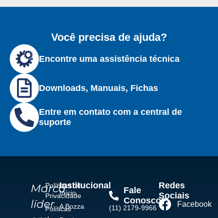
Você precisa de ajuda?
Encontre uma assistência técnica
Downloads, Manuais, Fichas
Entre em contato com a central de
suporte
Institucional
Redes
Políticas de
Marca
Fale
Início
Sociais
Privacidade
Conosco
líder
Facebook
A Bozza
(11) 2179-9966
Políticas