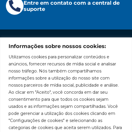
Entre em contato com a central de
suporte
Informações sobre nossos cookies:
Institucional
Redes
Políticas
Marca
Fale
Início
Sociais
de
Conosco
Utilizamos cookies para personalizar conteúdos e
líder
Facebook
Privacidade
A Bozza
(11) 2179-9966
anúncios, fornecer recursos de mídia social e analisar
em
Políticas
Produtos
SAC: 0800
nosso tráfego. Nós também compartilhamos
Youtube
de
019 5050
fabricação
Soluções
informações sobre a utilização do nosso site com
Cookies
Localização
Assistências
nossos parceiros de mídia social, publicidade e análise.
de
Rua
LinkedIn
Técnicas
Tiradentes,
Ao clicar em "Aceito", você concorda em dar seu
equipamentos
931 – Anexo
Seja um
Instagram
consentimento para que todos os cookies sejam
Anita
para
representante
usados e as informações sejam compartilhadas. Você
Franchini,
Trabalhe
pode gerenciar a utilização dos cookies clicando em
lubrificação
50/96
Conosco
"Configurações de cookies" e selecionando as
Bairro: Santa
e
categorias de cookies que aceita serem utilizados. Para
Terezinha