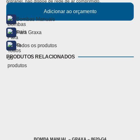
g/granel, não dispõe de rede de ar comprimido.
Adicionar ao orçamento
Bombas Manuais
Para Graxa
Todos os produtos
PRODUTOS RELACIONADOS
BOMBA MANUAL – GRAXA – 8620-G4