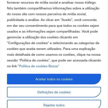
fornecer recursos de mídia social e analisar nosso tráfego.
Youtube
Cookies
5050
fabricação
Soluções
Nós também compartilhamos informações sobre a utilização
Localização
Assistências
de
Rua Tiradentes,
LinkedIn
do nosso site com nossos parceiros de mídia social,
Técnicas
931 – Anexo
publicidade e análise. Ao clicar em "Aceito", você concorda
equipamentos
Anita Franchini,
Seja um
Instagram
em dar seu consentimento para que todos os cookies sejam
para
50/96
representante
usados e as informações sejam compartilhadas. Você pode
Bairro: Santa
Trabalhe
lubrificação
gerenciar a utilização dos cookies clicando em
Terezinha
Conosco
"Configurações de cookies" e selecionando as categorias de
São Bernardo
e
cookies que aceita serem utilizados. Para uma explicação
do Campo – SP
abastecimento
CEP: 09780-
mais detalhada de como usamos os cookies, clique na nossa
001
da
sessão “Política de cookies”, que pode ser acessada clicando
no link “
Política de cookies Bozza"
América
do
Aceitar todos os cookies
Sul.
Definições de cookies
Imagens meramente ilustrativas. Informações sujeitas a
alterações sem aviso prévio. Todos os direitos são reservados à
Rejeitar todos
José Murilia Bozza Comércio e Indústria Ltda.