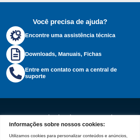
Você precisa de ajuda?
Encontre uma assistência técnica
Downloads, Manuais, Fichas
Entre em contato com a central de
suporte
Institucional
Redes
Políticas de
Marca
Fale
Início
Sociais
Privacidade
Informações sobre nossos cookies:
Conosco
líder
Facebook
A Bozza
(11) 2179-9966
Políticas
Utilizamos cookies para personalizar conteúdos e anúncios,
em
de
Produtos
SAC: 0800 019