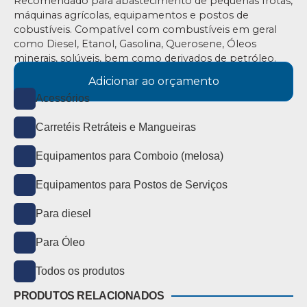
Recomendado para abastecimento de pequenas frotas,
máquinas agrícolas, equipamentos e postos de
cobustíveis. Compatível com combustíveis em geral
como Diesel, Etanol, Gasolina, Querosene, Óleos
minerais, solúveis, bem como derivados de petróleo.
Adicionar ao orçamento
Acessórios
Carretéis Retráteis e Mangueiras
Equipamentos para Comboio (melosa)
Equipamentos para Postos de Serviços
Para diesel
Para Óleo
Todos os produtos
PRODUTOS RELACIONADOS