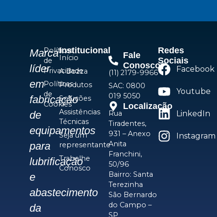
Institucional
Redes
Políticas
Marca
Fale
Início
Sociais
de
Conosco
líder
Facebook
Privacidade
A Bozza
(11) 2179-9966
em
Políticas
Produtos
SAC: 0800
Youtube
de
019 5050
fabricação
Soluções
Cookies
Localização
Assistências
Rua
LinkedIn
de
Técnicas
Tiradentes,
equipamentos
931 – Anexo
Seja um
Instagram
Anita
para
representante
Franchini,
Trabalhe
lubrificação
50/96
Conosco
Bairro: Santa
e
Terezinha
abastecimento
São Bernardo
do Campo –
da
SP