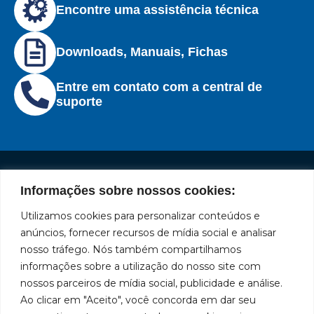
Encontre uma assistência técnica
Downloads, Manuais, Fichas
Entre em contato com a central de
suporte
Informações sobre nossos cookies:
Institucional
Redes
Políticas
Marca
Fale
Início
Sociais
de
Conosco
Utilizamos cookies para personalizar conteúdos e
líder
Facebook
Privacidade
A Bozza
(11) 2179-9966
anúncios, fornecer recursos de mídia social e analisar
em
Políticas
Produtos
SAC: 0800
nosso tráfego. Nós também compartilhamos
Youtube
de
019 5050
fabricação
Soluções
informações sobre a utilização do nosso site com
Cookies
Localização
Assistências
nossos parceiros de mídia social, publicidade e análise.
Rua
LinkedIn
de
Técnicas
Tiradentes,
Ao clicar em "Aceito", você concorda em dar seu
equipamentos
931 – Anexo