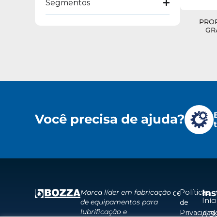
Segmentos
PROP
GRA
Você precisa de ajuda?
Ins
Políticas
Marca líder em fabricação
Iníc
de equipamentos para
de
lubrificação e
Privacidad
A B