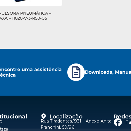
ULSORA PNEUMÁTICA –
XA – 11020-V-3-R50-G5
Encontre uma assistência
Downloads, Manuai
técnica
titucional
Localização
Redes
io
Rua Tiradentes, 931 – Anexo Anita
F
Franchini, 50/96
e
ozza