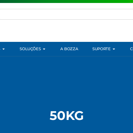
S
SOLUÇÕES
A BOZZA
SUPORTE
C
50KG