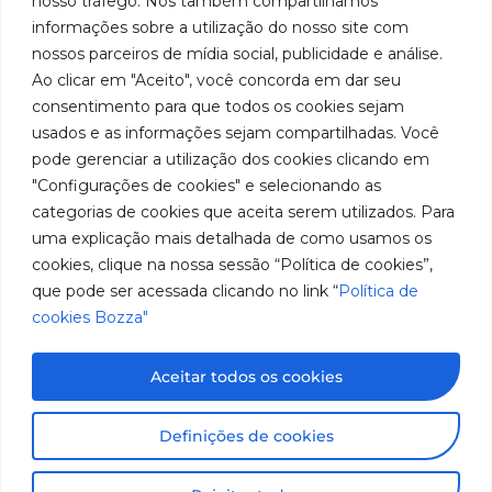
nosso tráfego. Nós também compartilhamos
Youtube
de
019 5050
fabricação
Soluções
informações sobre a utilização do nosso site com
Cookies
Localização
Assistências
nossos parceiros de mídia social, publicidade e análise.
de
Rua
LinkedIn
Técnicas
Tiradentes,
Ao clicar em "Aceito", você concorda em dar seu
equipamentos
931 – Anexo
Seja um
Instagram
consentimento para que todos os cookies sejam
Anita
para
representante
usados e as informações sejam compartilhadas. Você
Franchini,
Trabalhe
pode gerenciar a utilização dos cookies clicando em
lubrificação
50/96
Conosco
"Configurações de cookies" e selecionando as
Bairro: Santa
e
categorias de cookies que aceita serem utilizados. Para
Terezinha
abastecimento
uma explicação mais detalhada de como usamos os
São Bernardo
do Campo –
cookies, clique na nossa sessão “Política de cookies”,
da
SP
que pode ser acessada clicando no link “
Política de
América
CEP: 09780-
cookies Bozza"
001
do
Sul.
Aceitar todos os cookies
Imagens meramente ilustrativas. Informações sujeitas a
Definições de cookies
alterações sem aviso prévio. Todos os direitos são
reservados à José Murilia Bozza Comércio e Indústria