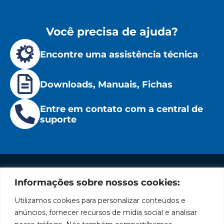
Você precisa de ajuda?
Encontre uma assistência técnica
Downloads, Manuais, Fichas
Entre em contato com a central de
suporte
Informações sobre nossos cookies:
Institucional
Redes
Políticas
Marca
Fale
Início
Sociais
de
Conosco
Utilizamos cookies para personalizar conteúdos e
líder
Facebook
Privacidade
A Bozza
(11) 2179-9966
anúncios, fornecer recursos de mídia social e analisar
em
Políticas
Produtos
SAC: 0800