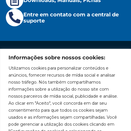
Downloads, Manuais, Fichas
Entre em contato com a central de
suporte
Informações sobre nossos cookies:
Institucional
Redes
Políticas
Marca
Fale
Início
Sociais
de
Conosco
Utilizamos cookies para personalizar conteúdos e
líder
Facebook
Privacidade
A Bozza
(11) 2179-9966
anúncios, fornecer recursos de mídia social e analisar
em
Políticas
Produtos
SAC: 0800
nosso tráfego. Nós também compartilhamos
Youtube
de
019 5050
fabricação
Soluções
informações sobre a utilização do nosso site com
Cookies
Localização
Assistências
nossos parceiros de mídia social, publicidade e análise.
de
Rua
LinkedIn
Técnicas
Tiradentes,
Ao clicar em "Aceito", você concorda em dar seu
equipamentos
931 – Anexo
Seja um
Instagram
consentimento para que todos os cookies sejam
Anita
para
representante
usados e as informações sejam compartilhadas. Você
Franchini,
Trabalhe
pode gerenciar a utilização dos cookies clicando em
lubrificação
50/96
Conosco