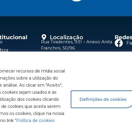
titucional
Localização
Redes
io
Rua Tiradentes, 931 – Anexo Anita
F
Franchini, 50/96
e
ozza
Bairro: Santa Terezinha
Y
dutos
São Bernardo do Campo – SP
uções
CEP: 09780-001
ornecer recursos de mídia social
Li
Fale Conosco
stências Técnicas
mações sobre a utilização do
(11) 2179-9966
a um representante
 análise. Ao clicar em "Aceito",
In
SAC: 0800 019 5050
balhe Conosco
 cookies sejam usados e as
ilização dos cookies clicando
Definições de cookies
s de cookies que aceita serem
mos os cookies, clique na nossa
no link “
Política de cookies
te ilustrativas. Informações sujeitas a alterações sem aviso 
itos são reservados à José Murilia Bozza Comércio e Indústria 