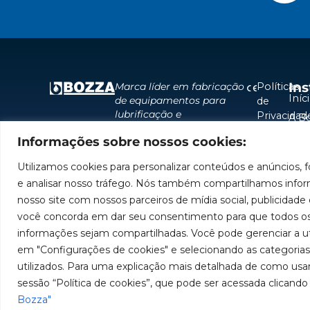
Ins
Políticas
Marca líder em fabricação
Iníc
de equipamentos para
de
lubrificação e
Privacidad
A B
abastecimento da
Políticas
Pro
Informações sobre nossos cookies:
América do Sul.
de
Sol
Cookies
Utilizamos cookies para personalizar conteúdos e anúncios, f
Assi
e analisar nosso tráfego. Nós também compartilhamos infor
Sej
nosso site com nossos parceiros de mídia social, publicidade e
Tra
você concorda em dar seu consentimento para que todos os
informações sejam compartilhadas. Você pode gerenciar a ut
em "Configurações de cookies" e selecionando as categoria
utilizados. Para uma explicação mais detalhada de como usa
sessão “Política de cookies”, que pode ser acessada clicando 
Imagens meramen
dire
Bozza"