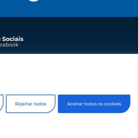
 Sociais
acebook
outube
nkedIn
stagram
Rejeitar todos
Aceitar todos os cookies
prévio. Todos os
Ltda.