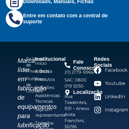
Downloads, Manuais, Fichas
Entre em contato com a central de
suporte
Institucional
Redes
Políticas
Marca
Fale
Início
Sociais
de
Conosco
líder
Facebook
Privacidade
A Bozza
(11) 2179-9966
em
Políticas
Produtos
SAC: 0800
Youtube
de
019 5050
fabricação
Soluções
Cookies
Localização
Assistências
Rua
LinkedIn
de
Técnicas
Tiradentes,
equipamentos
931 – Anexo
Seja um
Instagram
Anita
para
representante
Franchini,
Trabalhe
lubrificação
50/96