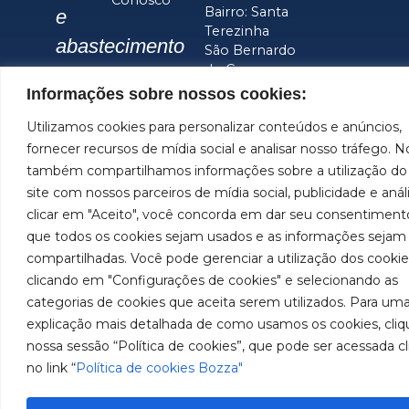
Conosco
Bairro: Santa
e
Terezinha
abastecimento
São Bernardo
do Campo –
da
SP
Informações sobre nossos cookies:
América
CEP: 09780-
Utilizamos cookies para personalizar conteúdos e anúncios,
001
do
fornecer recursos de mídia social e analisar nosso tráfego. N
Sul.
também compartilhamos informações sobre a utilização do
site com nossos parceiros de mídia social, publicidade e anál
Imagens meramente ilustrativas. Informações sujeitas a
clicar em "Aceito", você concorda em dar seu consentiment
alterações sem aviso prévio. Todos os direitos são
que todos os cookies sejam usados e as informações sejam
reservados à José Murilia Bozza Comércio e Indústria
compartilhadas. Você pode gerenciar a utilização dos cookie
Ltda.
clicando em "Configurações de cookies" e selecionando as
categorias de cookies que aceita serem utilizados. Para um
explicação mais detalhada de como usamos os cookies, cliq
nossa sessão “Política de cookies”, que pode ser acessada c
no link “
Política de cookies Bozza"