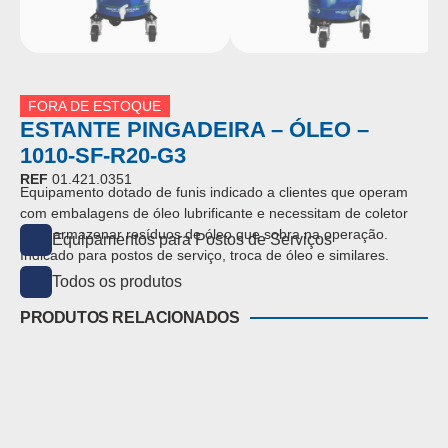
FORA DE ESTOQUE
ESTANTE PINGADEIRA – ÓLEO –
1010-SF-R20-G3
REF
01.421.0351
Equipamento dotado de funis indicado a clientes que operam
com embalagens de óleo lubrificante e necessitam de coletor
para armazenar resíduos de óleo que sobra na operação.
Equipamentos para Postos de Serviços
Indicado para postos de serviço, troca de óleo e similares.
Todos os produtos
PRODUTOS RELACIONADOS