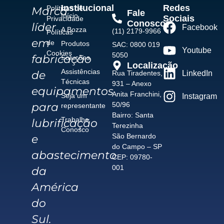
Institucional
Redes
Políticas de
Marca
Fale
Início
Sociais
Privacidade
Conosco
líder
Facebook
A Bozza
(11) 2179-9966
Políticas
em
de
Produtos
SAC: 0800 019
Youtube
Cookies
5050
fabricação
Soluções
Localização
Assistências
de
Rua Tiradentes,
LinkedIn
Técnicas
931 – Anexo
equipamentos
Anita Franchini,
Seja um
Instagram
para
50/96
representante
Bairro: Santa
Trabalhe
lubrificação
Terezinha
Conosco
São Bernardo
e
do Campo – SP
abastecimento
CEP: 09780-
001
da
América
do
Sul.