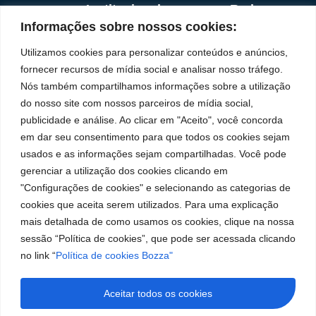
Institucional
Redes
Políticas de
Marca
Fale
Início
Sociais
Privacidade
Informações sobre nossos cookies:
Conosco
líder
Facebook
A Bozza
(11) 2179-9966
Políticas
Utilizamos cookies para personalizar conteúdos e anúncios,
em
de
Produtos
SAC: 0800 019
Youtube
fornecer recursos de mídia social e analisar nosso tráfego.
Cookies
5050
fabricação
Soluções
Nós também compartilhamos informações sobre a utilização
Localização
Assistências
de
Rua Tiradentes,
LinkedIn
do nosso site com nossos parceiros de mídia social,
Técnicas
931 – Anexo
publicidade e análise. Ao clicar em "Aceito", você concorda
equipamentos
Anita Franchini,
Seja um
Instagram
em dar seu consentimento para que todos os cookies sejam
para
50/96
representante
usados e as informações sejam compartilhadas. Você pode
Bairro: Santa
Trabalhe
lubrificação
gerenciar a utilização dos cookies clicando em
Terezinha
Conosco
"Configurações de cookies" e selecionando as categorias de
São Bernardo
e
cookies que aceita serem utilizados. Para uma explicação
do Campo – SP
abastecimento
CEP: 09780-
mais detalhada de como usamos os cookies, clique na nossa
001
da
sessão “Política de cookies”, que pode ser acessada clicando
no link “
Política de cookies Bozza"
América
do
Aceitar todos os cookies
Sul.