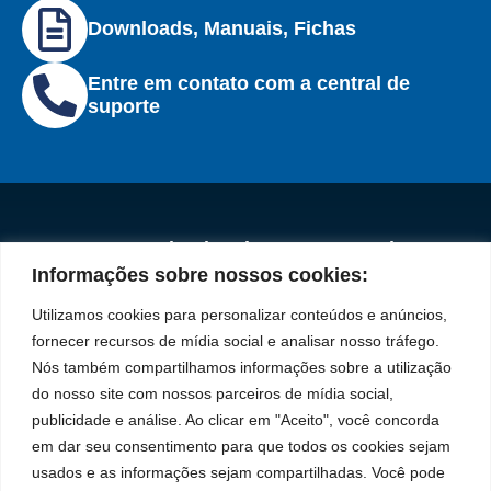
Downloads, Manuais, Fichas
Entre em contato com a central de
suporte
Institucional
Redes
Políticas de
Marca
Fale
Início
Sociais
Privacidade
Informações sobre nossos cookies:
Conosco
líder
Facebook
A Bozza
(11) 2179-9966
Políticas
Utilizamos cookies para personalizar conteúdos e anúncios,
em
de
Produtos
SAC: 0800 019
fornecer recursos de mídia social e analisar nosso tráfego.
Youtube
Cookies
5050
fabricação
Soluções
Nós também compartilhamos informações sobre a utilização
Localização
Assistências
de
Rua Tiradentes,
LinkedIn
do nosso site com nossos parceiros de mídia social,
Técnicas
931 – Anexo
publicidade e análise. Ao clicar em "Aceito", você concorda
equipamentos
Anita Franchini,
Seja um
Instagram
em dar seu consentimento para que todos os cookies sejam
para
50/96
representante
usados e as informações sejam compartilhadas. Você pode
Bairro: Santa