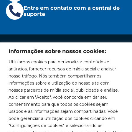
Entre em contato com a central de
suporte
Informações sobre nossos cookies:
Institucional
Redes
Políticas
Marca
Fale
Início
Sociais
de
Conosco
Utilizamos cookies para personalizar conteúdos e
líder
Facebook
Privacidade
A Bozza
(11) 2179-9966
anúncios, fornecer recursos de mídia social e analisar
em
Políticas
Produtos
SAC: 0800
nosso tráfego. Nós também compartilhamos
Youtube
de
019 5050
fabricação
Soluções
informações sobre a utilização do nosso site com
Cookies
Localização
Assistências
nossos parceiros de mídia social, publicidade e análise.
de
Rua
LinkedIn
Técnicas
Tiradentes,
Ao clicar em "Aceito", você concorda em dar seu
equipamentos
931 – Anexo
Seja um
Instagram
consentimento para que todos os cookies sejam
Anita
para
representante
usados e as informações sejam compartilhadas. Você
Franchini,
Trabalhe
pode gerenciar a utilização dos cookies clicando em
lubrificação
50/96
Conosco
"Configurações de cookies" e selecionando as
Bairro: Santa
e