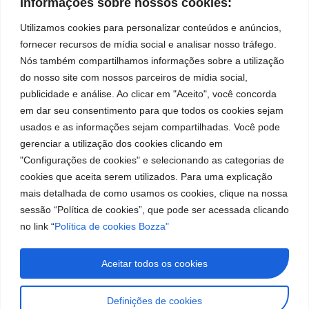
Sociais
Privacidade
Informações sobre nossos cookies:
Conosco
líder
Facebook
A Bozza
(11) 2179-9966
Políticas
Utilizamos cookies para personalizar conteúdos e anúncios,
em
de
Produtos
SAC: 0800 019
fornecer recursos de mídia social e analisar nosso tráfego.
Youtube
Cookies
5050
fabricação
Soluções
Nós também compartilhamos informações sobre a utilização
Localização
Assistências
de
Rua Tiradentes,
LinkedIn
do nosso site com nossos parceiros de mídia social,
Técnicas
931 – Anexo
publicidade e análise. Ao clicar em "Aceito", você concorda
equipamentos
Anita Franchini,
Seja um
Instagram
em dar seu consentimento para que todos os cookies sejam
para
50/96
representante
usados e as informações sejam compartilhadas. Você pode
Bairro: Santa
Trabalhe
lubrificação
gerenciar a utilização dos cookies clicando em
Terezinha
Conosco
"Configurações de cookies" e selecionando as categorias de
São Bernardo
e
cookies que aceita serem utilizados. Para uma explicação
do Campo – SP
abastecimento
CEP: 09780-
mais detalhada de como usamos os cookies, clique na nossa
001
da
sessão “Política de cookies”, que pode ser acessada clicando
no link “
Política de cookies Bozza"
América
do
Aceitar todos os cookies
Sul.
Definições de cookies