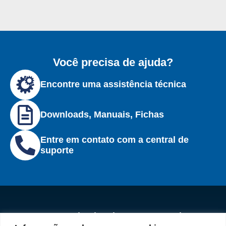
Você precisa de ajuda?
Encontre uma assistência técnica
Downloads, Manuais, Fichas
Entre em contato com a central de
suporte
Institucional
Redes
Políticas de
Marca
Fale
Início