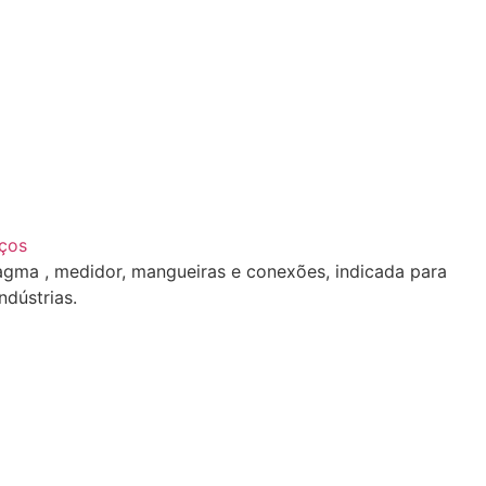
iços
gma , medidor, mangueiras e conexões, indicada para
dústrias.
01.421.0004
REAB 1000AD REAB1000AD REAB