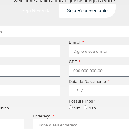
Selecione abaixo a opção que se adequa a você!
Seja Revenda
Seja Representante
E-mail
CPF
Data de Nascimento
Possui Filhos?
inino
Sim
Não
Endereço