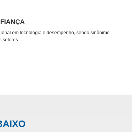
02.
NFIANÇA
AMPLO
acional em tecnologia e desempenho, sendo sinônimo
Ofereça s
 setores.
mais dive
BAIXO