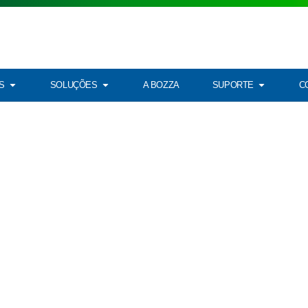
S
SOLUÇÕES
A BOZZA
SUPORTE
C