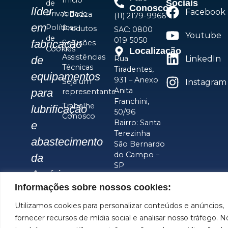
Início
Sociais
de
Conosco
líder
Facebook
Privacidade
A Bozza
(11) 2179-9966
em
Políticas
Produtos
SAC: 0800
Youtube
de
019 5050
fabricação
Soluções
Cookies
Localização
Assistências
Rua
LinkedIn
de
Técnicas
Tiradentes,
equipamentos
931 – Anexo
Seja um
Instagram
Anita
para
representante
Franchini,
Trabalhe
lubrificação
50/96
Conosco
Bairro: Santa
e
Terezinha
abastecimento
São Bernardo
do Campo –
da
SP
América
CEP: 09780-
Informações sobre nossos cookies:
001
do
Utilizamos cookies para personalizar conteúdos e anúncios,
Sul.
fornecer recursos de mídia social e analisar nosso tráfego. N