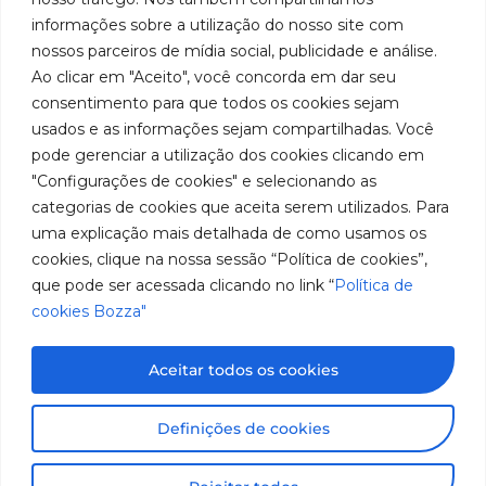
Youtube
de
019 5050
fabricação
Soluções
informações sobre a utilização do nosso site com
Cookies
Localização
Assistências
nossos parceiros de mídia social, publicidade e análise.
de
Rua
LinkedIn
Técnicas
Tiradentes,
Ao clicar em "Aceito", você concorda em dar seu
equipamentos
931 – Anexo
Seja um
Instagram
consentimento para que todos os cookies sejam
Anita
para
representante
usados e as informações sejam compartilhadas. Você
Franchini,
Trabalhe
pode gerenciar a utilização dos cookies clicando em
lubrificação
50/96
Conosco
"Configurações de cookies" e selecionando as
Bairro: Santa
e
categorias de cookies que aceita serem utilizados. Para
Terezinha
abastecimento
uma explicação mais detalhada de como usamos os
São Bernardo
do Campo –
cookies, clique na nossa sessão “Política de cookies”,
da
SP
que pode ser acessada clicando no link “
Política de
América
CEP: 09780-
cookies Bozza"
001
do
Sul.
Aceitar todos os cookies
Imagens meramente ilustrativas. Informações sujeitas a
Definições de cookies
alterações sem aviso prévio. Todos os direitos são
reservados à José Murilia Bozza Comércio e Indústria