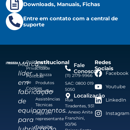
Downloads, Manuais, Fichas
Entre em contato com a central de
suporte
Institucional
Redes
Políticas de
Marca
Fale
Início
Sociais
Privacidade
Conosco
líder
Facebook
A Bozza
(11) 2179-9966
Políticas
em
de
Produtos
SAC: 0800 019
Youtube
Cookies
5050
fabricação
Soluções
Localização
Assistências
de
Rua
LinkedIn
Técnicas
Tiradentes, 931
equipamentos
– Anexo Anita
Seja um
Instagram
Franchini,
para
representante
50/96
Trabalhe
lubrificação