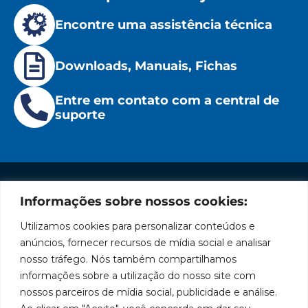
Encontre uma assistência técnica
Downloads, Manuais, Fichas
Entre em contato com a central de
suporte
Informações sobre nossos cookies:
Institucional
Redes
Políticas
Marca
Fale
Início
Sociais
de
Conosco
Utilizamos cookies para personalizar conteúdos e
líder
Facebook
Privacidade
A Bozza
(11) 2179-9966
anúncios, fornecer recursos de mídia social e analisar
em
Políticas
Produtos
SAC: 0800
nosso tráfego. Nós também compartilhamos
Youtube
de
019 5050
fabricação
Soluções
informações sobre a utilização do nosso site com
Cookies
Localização
Assistências
nossos parceiros de mídia social, publicidade e análise.
de
Rua
LinkedIn
Técnicas
Tiradentes,