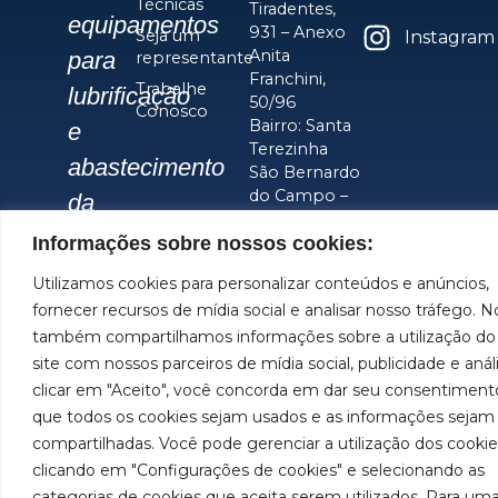
Técnicas
Tiradentes,
equipamentos
931 – Anexo
Seja um
Instagram
Anita
para
representante
Franchini,
Trabalhe
lubrificação
50/96
Conosco
Bairro: Santa
e
Terezinha
abastecimento
São Bernardo
do Campo –
da
SP
América
Informações sobre nossos cookies:
CEP: 09780-
001
do
Utilizamos cookies para personalizar conteúdos e anúncios,
Sul.
fornecer recursos de mídia social e analisar nosso tráfego. N
também compartilhamos informações sobre a utilização do
site com nossos parceiros de mídia social, publicidade e anál
Imagens meramente ilustrativas. Informações sujeitas a
clicar em "Aceito", você concorda em dar seu consentiment
alterações sem aviso prévio. Todos os direitos são
que todos os cookies sejam usados e as informações sejam
reservados à José Murilia Bozza Comércio e Indústria
Ltda.
compartilhadas. Você pode gerenciar a utilização dos cookie
clicando em "Configurações de cookies" e selecionando as
categorias de cookies que aceita serem utilizados. Para um