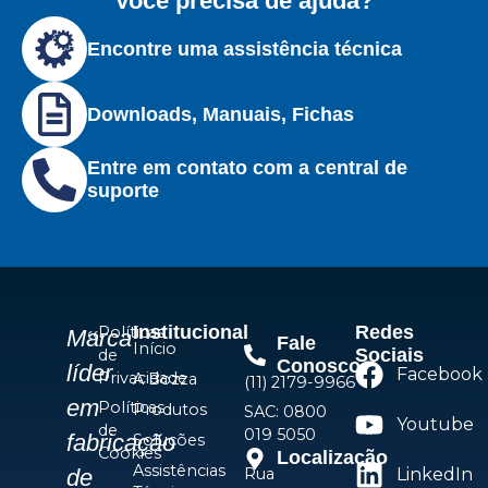
Você precisa de ajuda?
Encontre uma assistência técnica
Downloads, Manuais, Fichas
Entre em contato com a central de
suporte
Institucional
Redes
Políticas
Marca
Fale
Início
Sociais
de
Conosco
líder
Facebook
Privacidade
A Bozza
(11) 2179-9966
em
Políticas
Produtos
SAC: 0800
Youtube
de
019 5050
fabricação
Soluções
Cookies
Localização
Assistências
Rua
LinkedIn
de