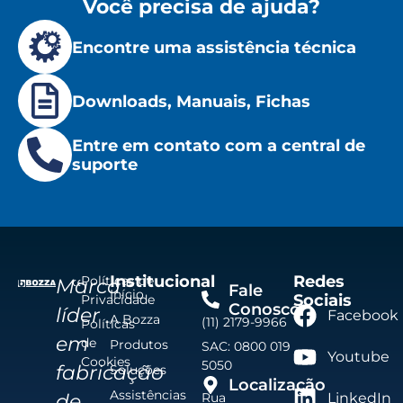
Você precisa de ajuda?
Encontre uma assistência técnica
Downloads, Manuais, Fichas
Entre em contato com a central de
suporte
Institucional
Redes
Políticas de
Marca
Fale
Início
Sociais
Privacidade
Conosco
líder
Facebook
A Bozza
(11) 2179-9966
Políticas
em
de
Produtos
SAC: 0800 019
Youtube
Cookies
5050
fabricação
Soluções
Localização
Assistências
de
Rua
LinkedIn