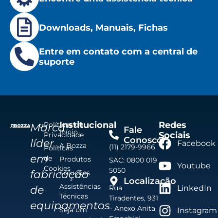
Downloads, Manuais, Fichas
Entre em contato com a central de
suporte
Institucional
Redes
Políticas de
Marca
Fale
Início
Sociais
Privacidade
Conosco
líder
Facebook
A Bozza
(11) 2179-9966
Políticas
em
de
Produtos
SAC: 0800 019
Youtube
Cookies
5050
fabricação
Soluções
Localização
Assistências
de
Rua
LinkedIn
Técnicas
Tiradentes, 931
equipamentos
– Anexo Anita
Seja um
Instagram